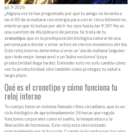
jul, 9 2026
¿Alguna vez te has preguntado por qué tu amigo se levanta a
las 6:00 de la mañana con energía para correr cinco kilómetros,
mientras que tú luchas por abrir los ojos hasta las 9:30? No es
una cuestión de disciplina ni de pereza. Se trata de tu
cronotipo
, que es
la predisposición biológica natural de una
persona para dormir y estar activo en ciertos momentos del día
.
Este reloj interno determina si eres un 'ala de mañana' (alguien
que rinde mejor temprano) o un 'búho nocturno' (cuya
productividad llega tarde). Entender esto no solo cambia cómo
ves tu productividad, sino también cómo proteges tu salud a
largo plazo.
Qué es el cronotipo y cómo funciona tu
reloj interno
Tu cuerpo tiene un sistema llamado
ritmo circadiano
, que es
un
ciclo biológico de aproximadamente 24 horas que regula
funciones corporales como el sueño, la temperatura y la
liberación de hormonas
. Este reloj está sincronizado
principalmente por la luz solar. Cuando la luz entra por tus ojos,