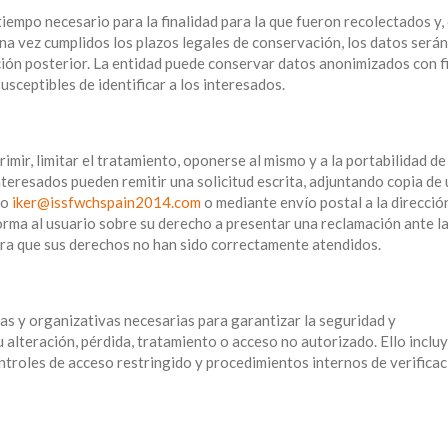
empo necesario para la finalidad para la que fueron recolectados y,
Una vez cumplidos los plazos legales de conservación, los datos serán
ión posterior. La entidad puede conservar datos anonimizados con f
usceptibles de identificar a los interesados.
rimir, limitar el tratamiento, oponerse al mismo y a la portabilidad de
nteresados pueden remitir una solicitud escrita, adjuntando copia de 
co
iker@issfwchspain2014.com
o mediante envío postal a la direcció
orma al usuario sobre su derecho a presentar una reclamación ante l
ra que sus derechos no han sido correctamente atendidos.
as y organizativas necesarias para garantizar la seguridad y
 alteración, pérdida, tratamiento o acceso no autorizado. Ello incluy
ntroles de acceso restringido y procedimientos internos de verificac