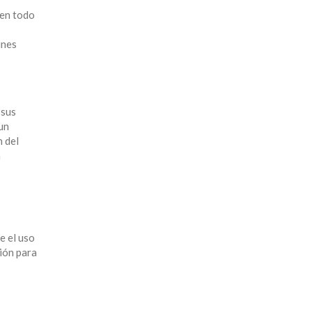
 en todo
ines
 sus
un
n del
a
e el uso
ión para