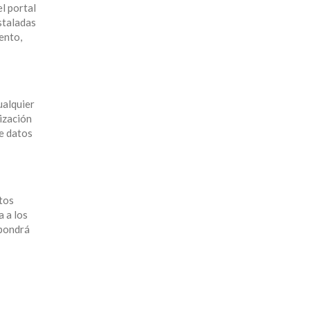
el portal
staladas
ento,
ualquier
ización
te datos
tos
a a los
upondrá