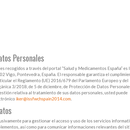
atos Personales
les recogidos a través del portal “Salud y Medicamentos España” es 
02 Vigo, Pontevedra, España. El responsable garantiza el cumplimien
rticular el Reglamento (UE) 2016/679 del Parlamento Europeo y del
gánica 3/2018, de 5 de diciembre, de Protección de Datos Personale
uestión relativa al tratamiento de sus datos personales, usted puede
ectrónico
iker@issfwchspain2014.com
.
atos
sivamente para gestionar el acceso y uso de los servicios informat
ementos, así como para comunicar informaciones relevantes del sit