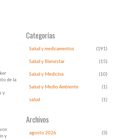
Categorías
Salud y medicamentos
(191)
Salud y Bienestar
(15)
Iker
Salud y Medicina
(10)
to de la
Salud y Medio Ambiente
(1)
s y
salud
(1)
Archivos
ivos
agosto 2026
(3)
io y