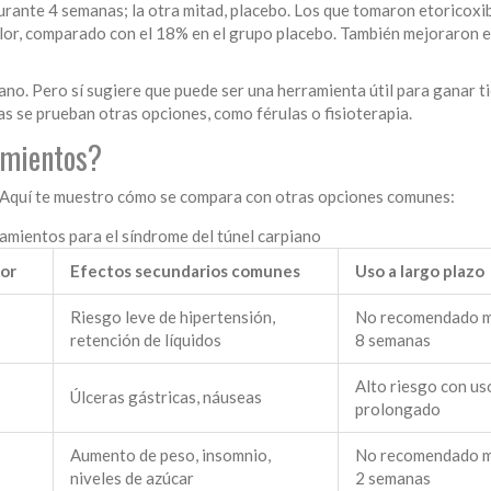
urante 4 semanas; la otra mitad, placebo. Los que tomaron etoricoxi
lor, comparado con el 18% en el grupo placebo. También mejoraron 
piano. Pero sí sugiere que puede ser una herramienta útil para ganar t
as se prueban otras opciones, como férulas o fisioterapia.
amientos?
e. Aquí te muestro cómo se compara con otras opciones comunes:
mientos para el síndrome del túnel carpiano
lor
Efectos secundarios comunes
Uso a largo plazo
Riesgo leve de hipertensión,
No recomendado m
retención de líquidos
8 semanas
Alto riesgo con us
Úlceras gástricas, náuseas
prolongado
Aumento de peso, insomnio,
No recomendado m
niveles de azúcar
2 semanas