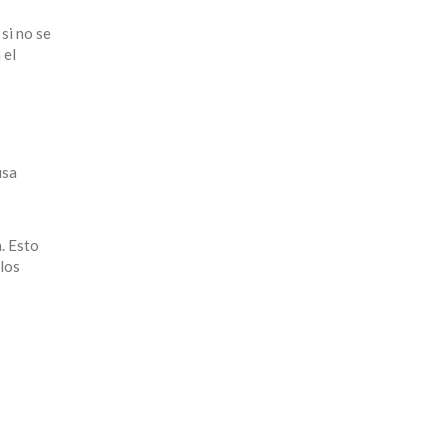
si no se
 el
usa
. Esto
 los