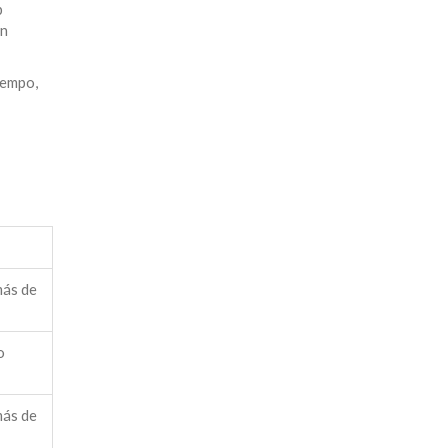
b
en
iempo,
ás de
o
ás de