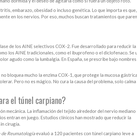
 mano dormida y el deseo de agitarla como si fuera un objeto roto.
ritis, embarazo, obesidad o incluso genética. Lo que importa es que, 
nente en los nervios. Por eso, muchos buscan tratamientos que paren
lase de los AINE selectivos COX-2. Fue desarrollado para reducir la
como los AINE tradicionales, como el ibuprofeno o el diclofenaco. Se 
dolor agudo como la lumbalgia. En España, se prescribe bajo nombres
xib no bloquea mucho la enzima COX-1, que protege la mucosa gástrica
tolerar. Pero no es mágico. No cura la causa del problema, solo calma
ara el túnel carpiano?
ón mecánica. La inflamación del tejido alrededor del nervio mediano
ios entran en juego. Estudios clínicos han mostrado que reducir la
in cirugía.
a de Reumatología
evaluó a 120 pacientes con túnel carpiano leve a