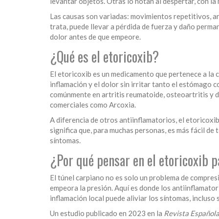
levantar objetos. Otras lo notan al despertar, con la
Las causas son variadas: movimientos repetitivos, art
trata, puede llevar a pérdida de fuerza y daño perma
dolor antes de que empeore.
¿Qué es el etoricoxib?
El etoricoxib es un medicamento que pertenece a la c
inflamación y el dolor sin irritar tanto el estómago 
comúnmente en artritis reumatoide, osteoartritis y 
comerciales como Arcoxia.
A diferencia de otros antiinflamatorios, el etorico
significa que, para muchas personas, es más fácil de 
síntomas.
¿Por qué pensar en el etoricoxib p
El túnel carpiano no es solo un problema de compresi
empeora la presión. Aquí es donde los antiinflamator
inflamación local puede aliviar los síntomas, incluso s
Un estudio publicado en 2023 en la
Revista Español