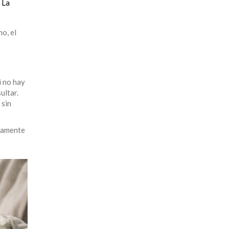
 La
o, el
i no hay
ultar.
 sin
ivamente