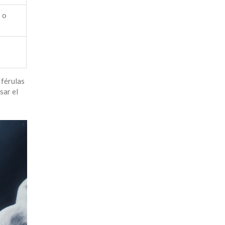
 o
 férulas
sar el