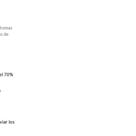
i tomas
as de
 el 70%
a
viar los