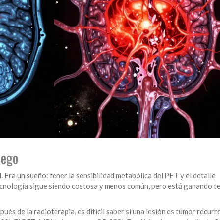
uego
Era un sueño: tener la sensibilidad metabólica del PET y el detalle
ecnología sigue siendo costosa y menos común, pero está ganando t
pués de la radioterapia, es difícil saber si una lesión es tumor recurr