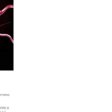
erreno
ente o