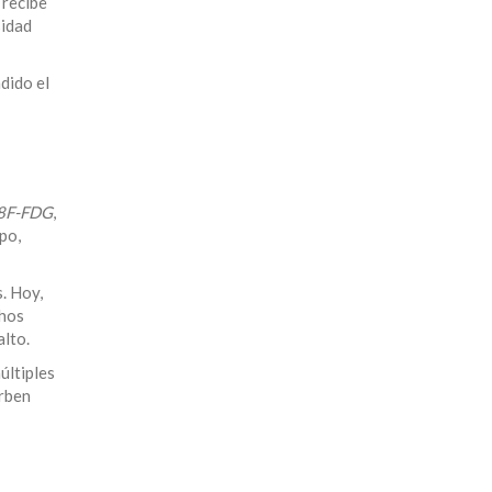
 recibe
sidad
dido el
8F-FDG
,
po,
. Hoy,
chos
alto.
últiples
orben