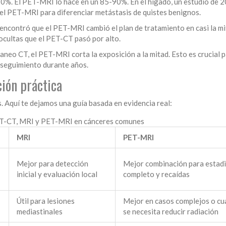
-80%. El PET-MRI lo hace en un 85-90%. En el hígado, un estudio de 
el PET-MRI para diferenciar metástasis de quistes benignos.
 encontró que el PET-MRI cambió el plan de tratamiento en casi la mi
ocultas que el PET-CT pasó por alto.
scaneo CT, el PET-MRI corta la exposición a la mitad. Esto es crucial 
 seguimiento durante años.
ión práctica
. Aquí te dejamos una guía basada en evidencia real:
T-CT, MRI y PET-MRI en cánceres comunes
MRI
PET-MRI
Mejor para detección
Mejor combinación para estad
inicial y evaluación local
completo y recaídas
Útil para lesiones
Mejor en casos complejos o c
mediastinales
se necesita reducir radiación