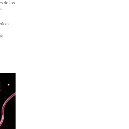
s de los
la
nicas
ue