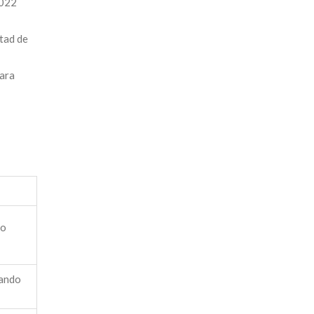
2022
tad de
para
io
uando