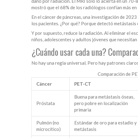
daño por radiación. El MRI solo lo acierta en un 70
mostró que el 68% de los radiólogos confían más en 
En el cáncer de páncreas, una investigación de 2023
los pacientes. ¿Por qué? Porque detectó metástasis 
Y por supuesto, reduce la radiación. Al eliminar el e
niños, adolescentes y adultos jóvenes que necesitan
¿Cuándo usar cada una? Comparac
No hay una regla universal. Pero hay patrones claros
Comparación de PE
Cáncer
PET-CT
Buena para metástasis óseas,
Próstata
pero pobre en localización
primaria
Pulmón (no
Estándar de oro para estadio y
microcítico)
metástasis