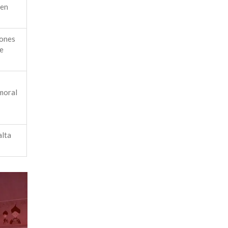
 en
iones
e
moral
alta