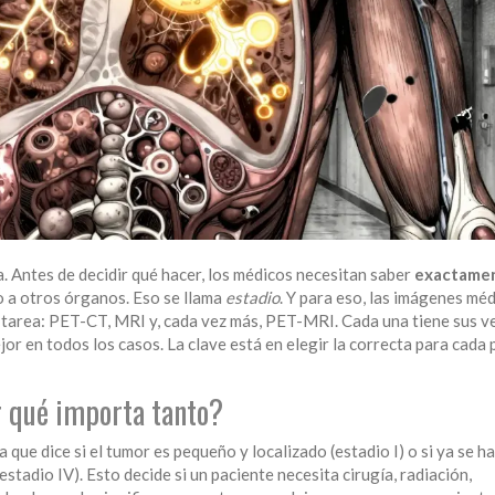
a. Antes de decidir qué hacer, los médicos necesitan saber
exactame
do a otros órganos. Eso se llama
estadio
. Y para eso, las imágenes mé
a tarea: PET-CT, MRI y, cada vez más, PET-MRI. Cada una tiene sus v
or en todos los casos. La clave está en elegir la correcta para cada 
r qué importa tanto?
 que dice si el tumor es pequeño y localizado (estadio I) o si ya se ha
stadio IV). Esto decide si un paciente necesita cirugía, radiación,