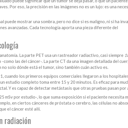
luado puede significar que un tumor se deja pasar, o que un paciente
es. Por eso, la precisión en las imágenes no es un lujo: es una nece
l puede mostrar una sombra, pero no dice si es maligno, ni si ha inva
enes avanzadas. Cada tecnología aporta una pieza diferente del
cología
anatomía. La parte PET usa un rastreador radiactivo, casi siempre
1
 -como las del cáncer-. La parte CT da una imagen detallada del cuer
no solo dónde está el tumor, sino también cuán activo es.
, cuando los primeros equipos comerciales llegaron a los hospitales
 un estudio completo toma entre 15 y 20 minutos. Es eficaz para mu
tal. Y es capaz de detectar metástasis que otras pruebas pasan por 
25 mSv por estudio-, lo que suma exposición si el paciente necesita m
emplo, en ciertos cánceres de próstata o cerebro, las células no abs
e el cáncer esté allí.
n radiación