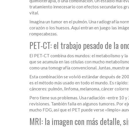
quimioterapia, o una combinación. Un estadio mal eva
tratamiento innecesario con efectos secundarios grav
vital.
Imagina un tumor en el pulmón. Una radiografía norma
corazón o los huesos. Aquí entran en juego las imág
rompecabezas.
PET-CT: el trabajo pesado de la on
El PET-CT combina dos mundos: el metabolismo y la 
que se acumula en las células con mucho metabolismo
como una tomografía convencional. Juntas, muestran 
Esta combinación se volvió estándar después de 2001
es el método más usado en todo el mundo. Es rápido:
cánceres: pulmón, linfoma, melanoma, cáncer colorrec
Pero tiene sus problemas. Usa radiación -entre 10 y 
revisiones. También falla en algunos tumores. Por ej
mucho FDG, así que el PET puede verse «limpio» aunqu
MRI: la imagen con más detalle, si