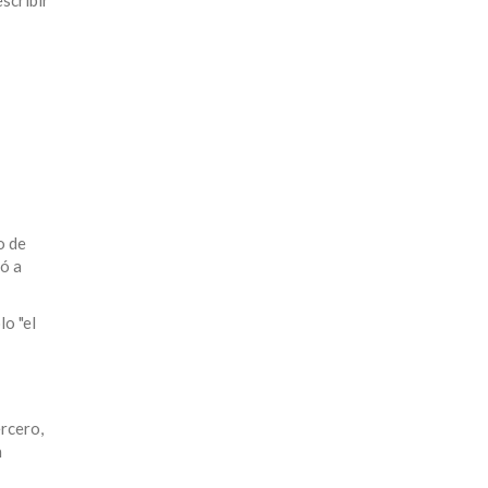
o de
ó a
lo "el
ercero,
n