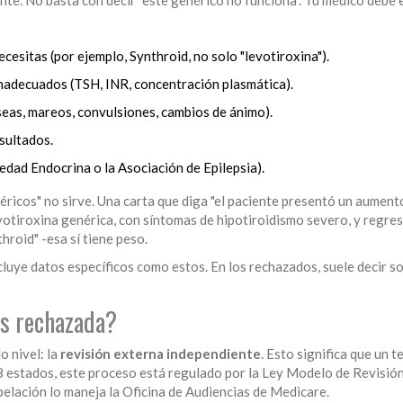
esitas (por ejemplo, Synthroid, no solo "levotiroxina").
inadecuados (TSH, INR, concentración plasmática).
eas, mareos, convulsiones, cambios de ánimo).
sultados.
iedad Endocrina o la Asociación de Epilepsia).
éricos" no sirve. Una carta que diga "el paciente presentó un aument
votiroxina genérica, con síntomas de hipotiroidismo severo, y regres
roid" -esa sí tiene peso.
luye datos específicos como estos. En los rechazados, suele decir so
es rechazada?
o nivel: la
revisión externa independiente
. Esto significa que un t
38 estados, este proceso está regulado por la Ley Modelo de Revisió
apelación lo maneja la Oficina de Audiencias de Medicare.