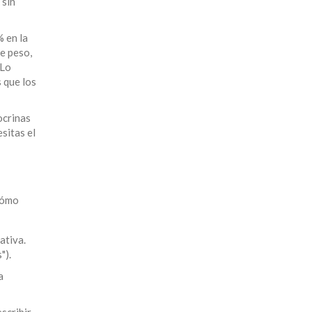
 sin
 en la
e peso,
 Lo
 que los
ocrinas
sitas el
 cómo
ativa.
").
a
scribir