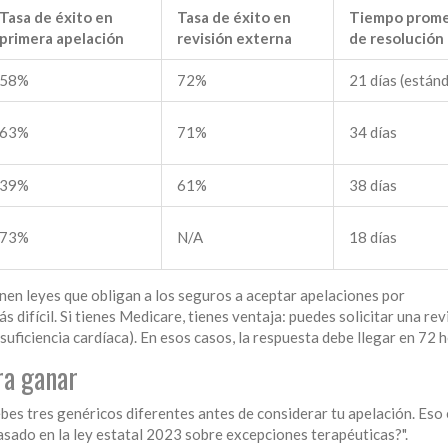
Tasa de éxito en
Tasa de éxito en
Tiempo prom
primera apelación
revisión externa
de resolución
58%
72%
21 días (están
63%
71%
34 días
39%
61%
38 días
73%
N/A
18 días
nen leyes que obligan a los seguros a aceptar apelaciones por
s difícil. Si tienes Medicare, tienes ventaja: puedes solicitar una rev
nsuficiencia cardíaca). En esos casos, la respuesta debe llegar en 72 
ra ganar
s tres genéricos diferentes antes de considerar tu apelación. Eso e
basado en la ley estatal 2023 sobre excepciones terapéuticas?".