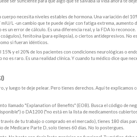
ede ser suficiente para que algo que te salvaba la vida ahora te deje
u cuerpo necesita niveles estables de hormona. Una variación del 10%
7 mIU/L -un cambio que te puede dejar con fatiga extrema, aumento d
o es un error de cálculo. Es una diferencia real, y la FDA lo reconoce.
águlos), fenitoína (para epilepsia), o ciertos antidepresivos. No es
como si fueran idénticos.
l 15% y el 20% de los pacientes con condiciones neurológicas o end
no es raro. Es una realidad clínica. Y cuando tu médico dice que nece
so
o, y luego te deje pelear. Pero tienes derechos. Aquí te explicamos
nto llamado "Explanation of Benefits" (EOB). Busca el código de neg
ponible") o DA1200 ("no está en la lista de medicamentos cubiertos
a través de tu trabajo o comprado en el mercado), tienes 180 días par
rio de Medicare Parte D, solo tienes 60 días. No lo postergues.
nte. No basta con decir "este genérico no funciona". Tu médico debe e