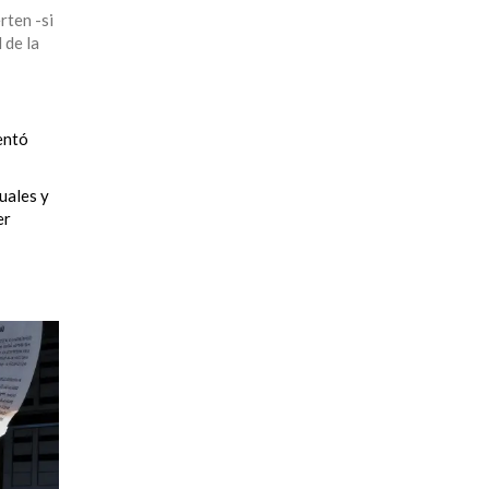
rten -si
 de la
entó
uales y
er