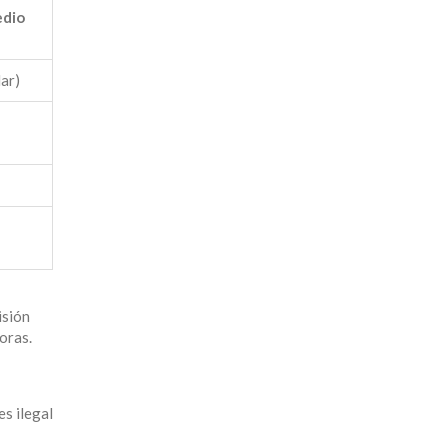
edio
dar)
isión
horas.
s ilegal