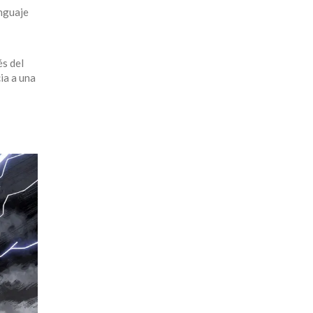
enguaje
és del
ia a una