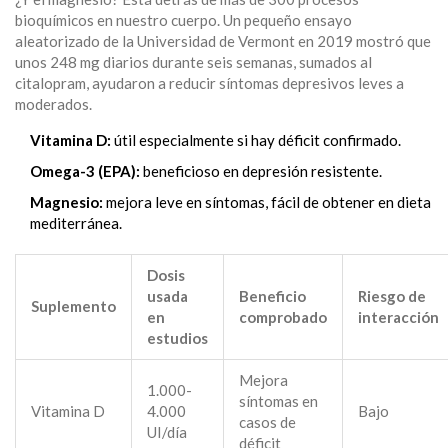
bioquímicos en nuestro cuerpo. Un pequeño ensayo
aleatorizado de la Universidad de Vermont en 2019 mostró que
unos 248 mg diarios durante seis semanas, sumados al
citalopram, ayudaron a reducir síntomas depresivos leves a
moderados.
Vitamina D:
útil especialmente si hay déficit confirmado.
Omega-3 (EPA):
beneficioso en depresión resistente.
Magnesio:
mejora leve en síntomas, fácil de obtener en dieta
mediterránea.
Dosis
usada
Beneficio
Riesgo de
Suplemento
en
comprobado
interacción
estudios
Mejora
1.000-
síntomas en
Vitamina D
4.000
Bajo
casos de
UI/día
déficit