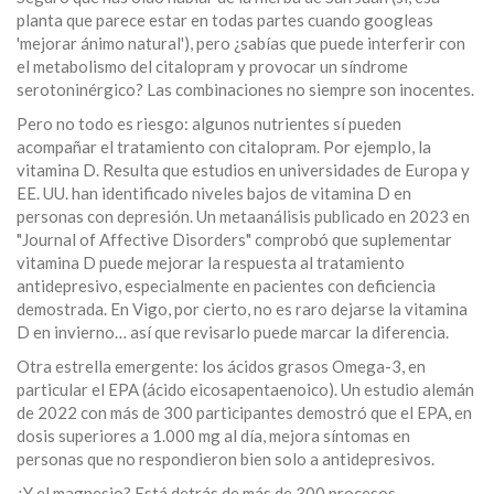
planta que parece estar en todas partes cuando googleas
'mejorar ánimo natural'), pero ¿sabías que puede interferir con
el metabolismo del citalopram y provocar un síndrome
serotoninérgico? Las combinaciones no siempre son inocentes.
Pero no todo es riesgo: algunos nutrientes sí pueden
acompañar el tratamiento con citalopram. Por ejemplo, la
vitamina D. Resulta que estudios en universidades de Europa y
EE. UU. han identificado niveles bajos de vitamina D en
personas con depresión. Un metaanálisis publicado en 2023 en
"Journal of Affective Disorders" comprobó que suplementar
vitamina D puede mejorar la respuesta al tratamiento
antidepresivo, especialmente en pacientes con deficiencia
demostrada. En Vigo, por cierto, no es raro dejarse la vitamina
D en invierno… así que revisarlo puede marcar la diferencia.
Otra estrella emergente: los ácidos grasos Omega-3, en
particular el EPA (ácido eicosapentaenoico). Un estudio alemán
de 2022 con más de 300 participantes demostró que el EPA, en
dosis superiores a 1.000 mg al día, mejora síntomas en
personas que no respondieron bien solo a antidepresivos.
¿Y el magnesio? Está detrás de más de 300 procesos