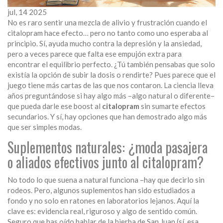
jul, 14 2025
No es raro sentir una mezcla de alivio y frustración cuando el
citalopram hace efecto… pero no tanto como uno esperaba al
principio. Sí, ayuda mucho contra la depresión y la ansiedad,
pero a veces parece que falta ese empujón extra para
encontrar el equilibrio perfecto. ¿Tú también pensabas que solo
existía la opción de subir la dosis o rendirte? Pues parece que el
juego tiene más cartas de las que nos contaron. La ciencia lleva
años preguntándose si hay algo más –algo natural o diferente–
que pueda darle ese boost al
citalopram
sin sumarte efectos
secundarios. Y sí, hay opciones que han demostrado algo más
que ser simples modas.
Suplementos naturales: ¿moda pasajera
o aliados efectivos junto al citalopram?
No todo lo que suena a natural funciona –hay que decirlo sin
rodeos. Pero, algunos suplementos han sido estudiados a
fondo y no solo en ratones en laboratorios lejanos. Aquí la
clave es: evidencia real, riguroso y algo de sentido común.
Seguro que has oído hablar de la hierba de San Juan (sí, esa