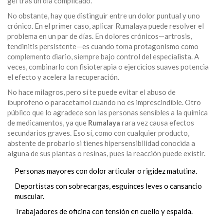
gel tras un día complicado.
No obstante, hay que distinguir entre un dolor puntual y uno
crónico. En el primer caso, aplicar Rumalaya puede resolver el
problema en un par de días. En dolores crónicos—artrosis,
tendinitis persistente—es cuando toma protagonismo como
complemento diario, siempre bajo control del especialista. A
veces, combinarlo con fisioterapia o ejercicios suaves potencia
el efecto y acelera la recuperación.
No hace milagros, pero sí te puede evitar el abuso de
ibuprofeno o paracetamol cuando no es imprescindible. Otro
público que lo agradece son las personas sensibles a la química
de medicamentos, ya que
Rumalaya
rara vez causa efectos
secundarios graves. Eso sí, como con cualquier producto,
abstente de probarlo si tienes hipersensibilidad conocida a
alguna de sus plantas o resinas, pues la reacción puede existir.
Personas mayores con dolor articular o rigidez matutina.
Deportistas con sobrecargas, esguinces leves o cansancio
muscular.
Trabajadores de oficina con tensión en cuello y espalda.