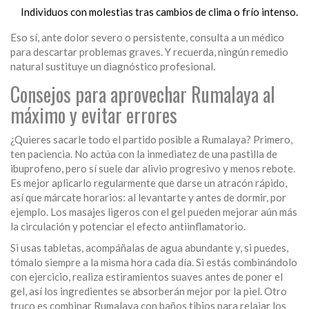
Individuos con molestias tras cambios de clima o frío intenso.
Eso sí, ante dolor severo o persistente, consulta a un médico
para descartar problemas graves. Y recuerda, ningún remedio
natural sustituye un diagnóstico profesional.
Consejos para aprovechar Rumalaya al
máximo y evitar errores
¿Quieres sacarle todo el partido posible a Rumalaya? Primero,
ten paciencia. No actúa con la inmediatez de una pastilla de
ibuprofeno, pero sí suele dar alivio progresivo y menos rebote.
Es mejor aplicarlo regularmente que darse un atracón rápido,
así que márcate horarios: al levantarte y antes de dormir, por
ejemplo. Los masajes ligeros con el gel pueden mejorar aún más
la circulación y potenciar el efecto antiinflamatorio.
Si usas tabletas, acompáñalas de agua abundante y, si puedes,
tómalo siempre a la misma hora cada día. Si estás combinándolo
con ejercicio, realiza estiramientos suaves antes de poner el
gel, así los ingredientes se absorberán mejor por la piel. Otro
truco es combinar Rumalaya con baños tibios para relajar los