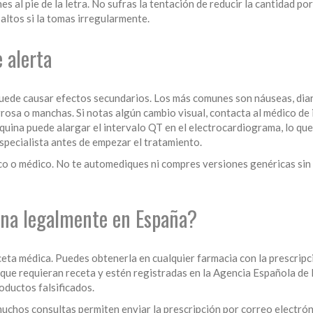
nes al pie de la letra. No sufras la tentación de reducir la cantidad p
altos si la tomas irregularmente.
 alerta
ede causar efectos secundarios. Los más comunes son náuseas, diarre
rrosa o manchas. Si notas algún cambio visual, contacta al médico de
quina puede alargar el intervalo QT en el electrocardiograma, lo que 
specialista antes de empezar el tratamiento.
co o médico. No te automediques ni compres versiones genéricas sin
na legalmente en España?
eta médica. Puedes obtenerla en cualquier farmacia con la prescripció
s que requieran receta y estén registradas en la Agencia Española d
oductos falsificados.
muchos consultas permiten enviar la prescripción por correo electróni