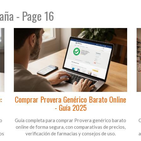
aña - Page 16
:
Comprar Provera Genérico Barato Online
- Guía 2025
o
Guía completa para comprar Provera genérico barato
C
online de forma segura, con comparativas de precios,
os
verificación de farmacias y consejos de uso.
a