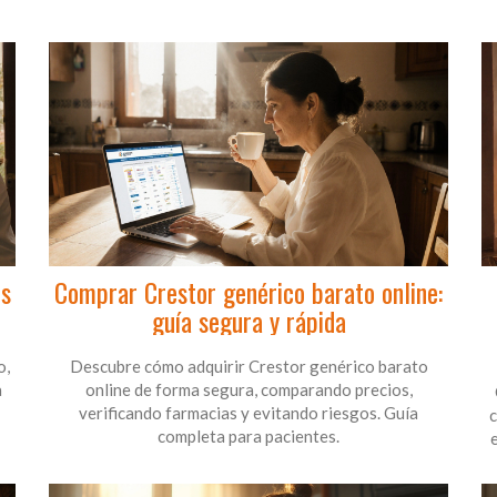
es
Comprar Crestor genérico barato online:
guía segura y rápida
o,
Descubre cómo adquirir Crestor genérico barato
a
online de forma segura, comparando precios,
verificando farmacias y evitando riesgos. Guía
c
completa para pacientes.