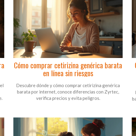
ra
Cómo comprar cetirizina genérica barata
en línea sin riesgos
el
Descubre dónde y cómo comprar cetirizina genérica
barata por internet, conoce diferencias con Zyrtec,
e.
verifica precios y evita peligros.
ba