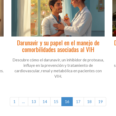
Darunavir y su papel en el manejo de
comorbilidades asociadas al VIH
Descubre cómo el darunavir, un inhibidor de proteasa,
influye en la prevención y tratamiento de
s
es.
cardiovascular, renal y metabólica en pacientes con
VIH.
1
…
13
14
15
16
17
18
19